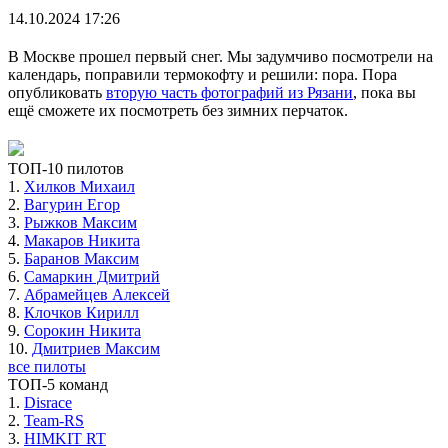
14.10.2024 17:26
В Москве прошел первый снег. Мы задумчиво посмотрели на
календарь, поправили термокофту и решили: пора. Пора
опубликовать
вторую часть фотографий из Рязани
, пока вы
ещё сможете их посмотреть без зимних перчаток.
ТОП-10 пилотов
1.
Хилков Михаил
2.
Вагурин Егор
3.
Рыжков Максим
4.
Макаров Никита
5.
Баранов Максим
6.
Самаркин Дмитрий
7.
Абрамейцев Алексей
8.
Клочков Кирилл
9.
Сорокин Никита
10.
Дмитриев Максим
все пилоты
ТОП-5 команд
1.
Disrace
2.
Team-RS
3.
HIMKIT RT