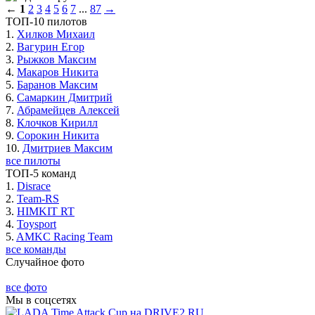
←
1
2
3
4
5
6
7
...
87
→
ТОП-10 пилотов
1.
Хилков Михаил
2.
Вагурин Егор
3.
Рыжков Максим
4.
Макаров Никита
5.
Баранов Максим
6.
Самаркин Дмитрий
7.
Абрамейцев Алексей
8.
Клочков Кирилл
9.
Сорокин Никита
10.
Дмитриев Максим
все пилоты
ТОП-5 команд
1.
Disrace
2.
Team-RS
3.
HIMKIT RT
4.
Toysport
5.
AMKC Racing Team
все команды
Случайное фото
все фото
Мы в соцсетях