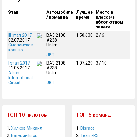
Этап
Автомобиль
Лучшее
Место в
/ команда
время
классе/в
абсолютном
зачете
III этап 2017
ВАЗ 2108
1:58.630
2 / 6
02.07.2017
#238
Смоленское
Unlim
кольцо
JBT
I этап 2017
ВАЗ 2108
1:07.229
3 / 10
21.05.2017
#238
Atron
Unlim
International
Circuit
JBT
ТОП-10 пилотов
ТОП-5 команд
1.
Хилков Михаил
1.
Disrace
2.
Вагурин Егор
2.
Team-RS