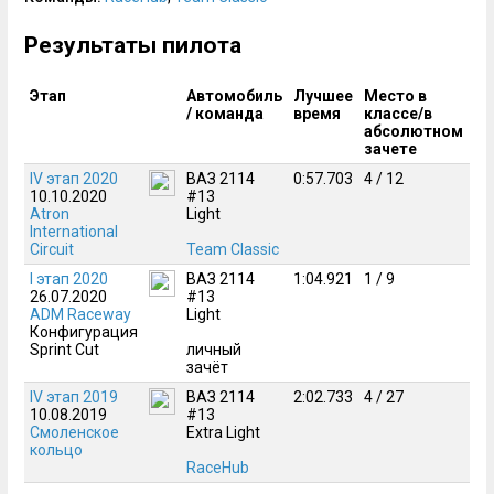
Результаты пилота
Этап
Автомобиль
Лучшее
Место в
/ команда
время
классе/в
абсолютном
зачете
IV этап 2020
ВАЗ 2114
0:57.703
4 / 12
10.10.2020
#13
Atron
Light
International
Circuit
Team Classic
I этап 2020
ВАЗ 2114
1:04.921
1 / 9
26.07.2020
#13
ADM Raceway
Light
Конфигурация
Sprint Cut
личный
зачёт
IV этап 2019
ВАЗ 2114
2:02.733
4 / 27
10.08.2019
#13
Смоленское
Extra Light
кольцо
RaceHub