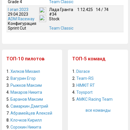
Grade 4
Team Classic
I этап 2023
Лада Гранта
1:12.425
14 / 74
29.04.2023
#34
ADM Raceway
Stock
Конфигурация
Sprint Cut
Team Classic
ТОП-10 пилотов
ТОП-5 команд
1.
Хилков Михаил
1.
Disrace
2.
Вагурин Егор
2.
Team-RS
3.
Рыжков Максим
3.
HIMKIT RT
4.
Макаров Никита
4.
Toysport
5.
Баранов Максим
5.
AMKC Racing Team
6.
Самаркин Дмитрий
все команды
7.
Абрамейцев Алексей
8.
Клочков Кирилл
9.
Сорокин Никита