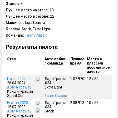
Этапов:
3
Лучшее место на этапе:
10
Лучшее место в сезоне:
22
Машины:
Лада Гранта
Классы:
Stock, Extra Light
Команды:
Team Classic
Результаты пилота
Этап
Автомобиль
Лучшее
Место в
/ команда
время
классе/в
абсолютном
зачете
I этап 2024
Лада Гранта
1:07.970
12 / 50
28.04.2024
#34
ADM Raceway
Extra Light
Конфигурация
Sprint Cut
Team Classic
IV этап 2023
Лада Гранта
2:08.913
10 / 56
15.07.2023
#34
ADM Raceway
Stock
Конфигурация