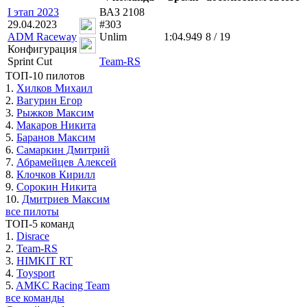
I этап 2023
ВАЗ 2108
29.04.2023
#303
ADM Raceway
Unlim
1:04.949
8 / 19
Конфигурация
Sprint Cut
Team-RS
ТОП-10 пилотов
1.
Хилков Михаил
2.
Вагурин Егор
3.
Рыжков Максим
4.
Макаров Никита
5.
Баранов Максим
6.
Самаркин Дмитрий
7.
Абрамейцев Алексей
8.
Клочков Кирилл
9.
Сорокин Никита
10.
Дмитриев Максим
все пилоты
ТОП-5 команд
1.
Disrace
2.
Team-RS
3.
HIMKIT RT
4.
Toysport
5.
AMKC Racing Team
все команды