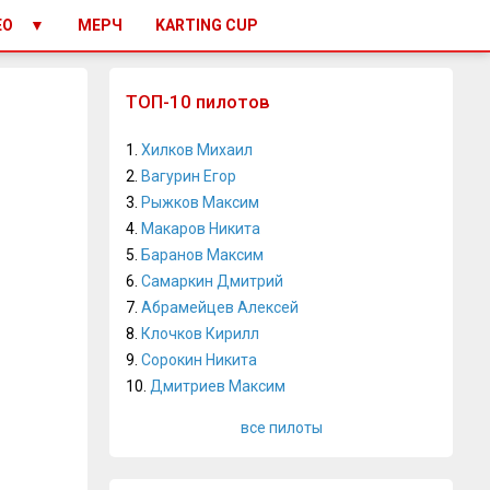
ЕО
МЕРЧ
KARTING CUP
ТОП-10 пилотов
1.
Хилков Михаил
2.
Вагурин Егор
3.
Рыжков Максим
4.
Макаров Никита
5.
Баранов Максим
6.
Самаркин Дмитрий
7.
Абрамейцев Алексей
8.
Клочков Кирилл
9.
Сорокин Никита
10.
Дмитриев Максим
все пилоты