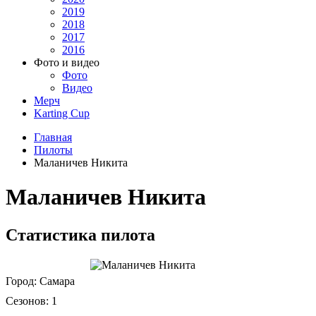
2019
2018
2017
2016
Фото и видео
Фото
Видео
Мерч
Karting Cup
Главная
Пилоты
Маланичев Никита
Маланичев Никита
Статистика пилота
Город:
Самара
Сезонов:
1