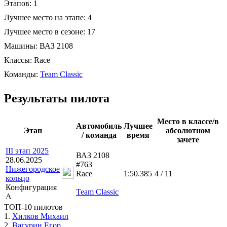
Этапов:
1
Лучшее место на этапе:
4
Лучшее место в сезоне:
17
Машины:
ВАЗ 2108
Классы:
Race
Команды:
Team Classic
Результаты пилота
Место в классе/в
Автомобиль
Лучшее
Этап
абсолютном
/ команда
время
зачете
III этап 2025
ВАЗ 2108
28.06.2025
#763
Нижегородское
Race
1:50.385
4 / 11
кольцо
Конфигурация
Team Classic
A
ТОП-10 пилотов
1.
Хилков Михаил
2.
Вагурин Егор