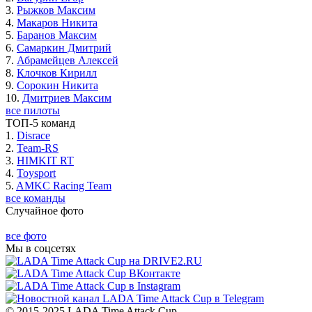
3.
Рыжков Максим
4.
Макаров Никита
5.
Баранов Максим
6.
Самаркин Дмитрий
7.
Абрамейцев Алексей
8.
Клочков Кирилл
9.
Сорокин Никита
10.
Дмитриев Максим
все пилоты
ТОП-5 команд
1.
Disrace
2.
Team-RS
3.
HIMKIT RT
4.
Toysport
5.
AMKC Racing Team
все команды
Случайное фото
все фото
Мы в соцсетях
© 2015-2025 LADA Time Attack Cup