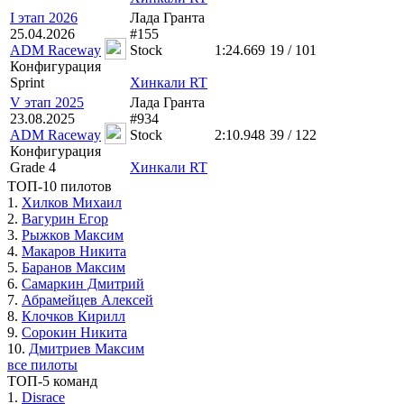
I этап 2026
Лада Гранта
25.04.2026
#155
ADM Raceway
Stock
1:24.669
19 / 101
Конфигурация
Sprint
Хинкали RT
V этап 2025
Лада Гранта
23.08.2025
#934
ADM Raceway
Stock
2:10.948
39 / 122
Конфигурация
Grade 4
Хинкали RT
ТОП-10 пилотов
1.
Хилков Михаил
2.
Вагурин Егор
3.
Рыжков Максим
4.
Макаров Никита
5.
Баранов Максим
6.
Самаркин Дмитрий
7.
Абрамейцев Алексей
8.
Клочков Кирилл
9.
Сорокин Никита
10.
Дмитриев Максим
все пилоты
ТОП-5 команд
1.
Disrace