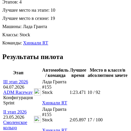
Этапов:
4
Лучшее место на этапе:
10
Лучшее место в сезоне:
19
Машины:
Лада Гранта
Классы:
Stock
Команды:
Хинкали RT
Результаты пилота
Автомобиль
Лучшее
Место в классе/в
Этап
/ команда
время
абсолютном зачете
III этап 2026
Лада Гранта
04.07.2026
#155
ADM Raceway
Stock
1:23.471
10 / 92
Конфигурация
Sprint
Хинкали RT
Лада Гранта
II этап 2026
#155
23.05.2026
Stock
2:05.897
17 / 100
Смоленское
кольцо
Хинкали RT