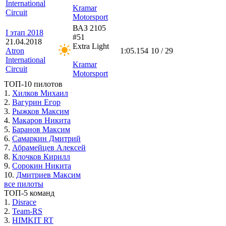
International
Kramar
Circuit
Motorsport
ВАЗ 2105
I этап 2018
#51
21.04.2018
Extra Light
Atron
1:05.154
10 / 29
International
Kramar
Circuit
Motorsport
ТОП-10 пилотов
1.
Хилков Михаил
2.
Вагурин Егор
3.
Рыжков Максим
4.
Макаров Никита
5.
Баранов Максим
6.
Самаркин Дмитрий
7.
Абрамейцев Алексей
8.
Клочков Кирилл
9.
Сорокин Никита
10.
Дмитриев Максим
все пилоты
ТОП-5 команд
1.
Disrace
2.
Team-RS
3.
HIMKIT RT