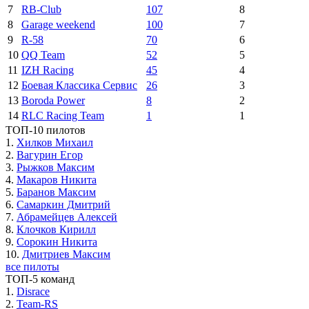
7
RB-Club
107
8
8
Garage weekend
100
7
9
R-58
70
6
10
QQ Team
52
5
11
IZH Racing
45
4
12
Боевая Классика Сервис
26
3
13
Boroda Power
8
2
14
RLC Racing Team
1
1
ТОП-10 пилотов
1.
Хилков Михаил
2.
Вагурин Егор
3.
Рыжков Максим
4.
Макаров Никита
5.
Баранов Максим
6.
Самаркин Дмитрий
7.
Абрамейцев Алексей
8.
Клочков Кирилл
9.
Сорокин Никита
10.
Дмитриев Максим
все пилоты
ТОП-5 команд
1.
Disrace
2.
Team-RS